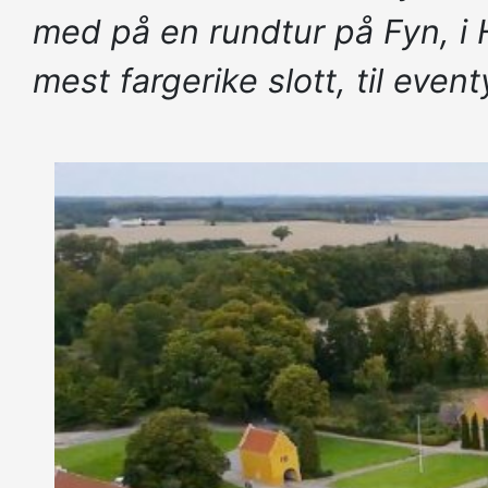
med på en rundtur på Fyn, i 
mest fargerike slott, til even