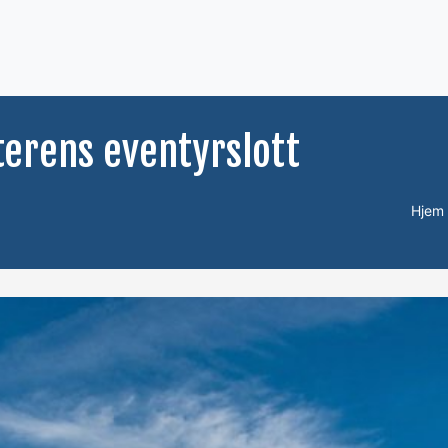
terens eventyrslott
Hjem