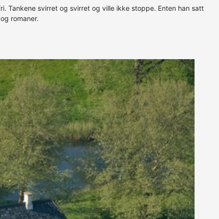
. Tankene svirret og svirret og ville ikke stoppe. Enten han satt
r og romaner.