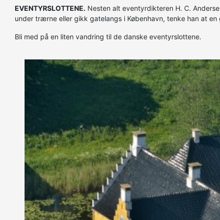
EVENTYRSLOTTENE.
Nesten alt eventyrdikteren H. C. Andersen 
under trærne eller gikk gatelangs i København, tenke han at en ga
Bli med på en liten vandring til de danske eventyrslottene.