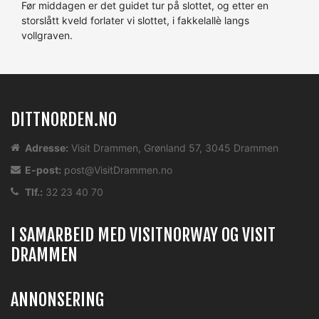
Før middagen er det guidet tur på slottet, og etter en
storslått kveld forlater vi slottet, i fakkelallè langs
vollgraven.
DITTNORDEN.NO
Adresse:
Visit Drammen, Grønland 57, 3045 Drammen
E-post:
post@VisitDrammen.no
Tlf.:
32 23 40 70
I SAMARBEID MED VISITNORWAY OG VISIT
DRAMMEN
ANNONSERING