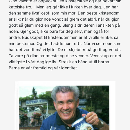
Gino Valente er oppvokst i en klosterskole og har bevart sin
katolske tro. - Men jeg går ikke i kirken hver dag. Jeg har
den samme livsfilosofi som min mor: Den beste kristendom
er slik; når du gjor noe vondt så glem det aldri, når du gjør
godt så glem med en gang. Sleng aldri døren i ansikten på
noen. Gjør godt, ikke bare for deg selv, men også for
andre. Budskapet til kristendommen er at vi alle er like, sa
min bestemor. Og det hadde hun rett i. Når vi ser noen som
har det vondt må vi lytte. De er skjebner på godt og vondt.
Ta vare på dine nærmeste og dine venner. Vennskap er det
viktigste i vårt daglige liv. Strekk en hånd ut til barna.
Barna er vår fremtid og vår identitet.