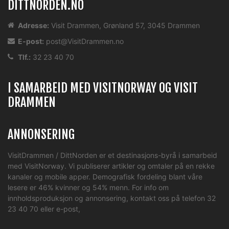
DITTNORDEN.NO
Adresse:
Visit Drammen, Grønland 57, 3045 Drammen
E-post:
post@VisitDrammen.no
Tlf.:
32 23 40 70
I SAMARBEID MED VISITNORWAY OG VISIT
DRAMMEN
ANNONSERING
VisitDrammen / DittNorden er et destinasjons-byrå i samarbeid
med VisitNorway. Vi publiserer artikler og omtaler på en rekke
kanaler og mobile apper. Demografisk fordeling blant våre
lesere er 46% kvinner og 54% menn. For info om
innholdsproduksjon og annonsering, kontakt oss på telefon 32
23 40 70 eller
e-post
,