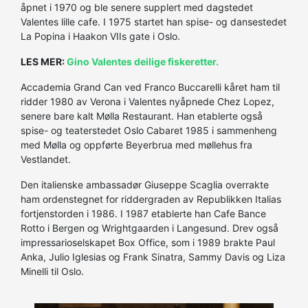
åpnet i 1970 og ble senere supplert med dagstedet
Valentes lille cafe. I 1975 startet han spise- og dansestedet
La Popina i Haakon VIIs gate i Oslo.
LES MER:
Gino Valentes deilige fiskeretter.
Accademia Grand Can ved Franco Buccarelli kåret ham til
ridder 1980 av Verona i Valentes nyåpnede Chez Lopez,
senere bare kalt Mølla Restaurant. Han etablerte også
spise- og teaterstedet Oslo Cabaret 1985 i sammenheng
med Mølla og oppførte Beyerbrua med møllehus fra
Vestlandet.
Den italienske ambassadør Giuseppe Scaglia overrakte
ham ordenstegnet for riddergraden av Republikken Italias
fortjenstorden i 1986. I 1987 etablerte han Cafe Bance
Rotto i Bergen og Wrightgaarden i Langesund. Drev også
impressarioselskapet Box Office, som i 1989 brakte Paul
Anka, Julio Iglesias og Frank Sinatra, Sammy Davis og Liza
Minelli til Oslo.