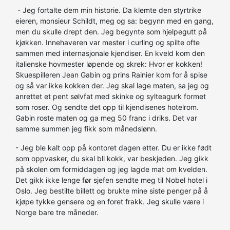
- Jeg fortalte dem min historie. Da klemte den styrtrike
eieren, monsieur Schildt, meg og sa: begynn med en gang,
men du skulle drept den. Jeg begynte som hjelpegutt på
kjøkken. Innehaveren var mester i curling og spilte ofte
sammen med internasjonale kjendiser. En kveld kom den
italienske hovmester løpende og skrek: Hvor er kokken!
Skuespilleren Jean Gabin og prins Rainier kom for å spise
og så var ikke kokken der. Jeg skal lage maten, sa jeg og
anrettet et pent sølvfat med skinke og sylteagurk formet
som roser. Og sendte det opp til kjendisenes hotelrom.
Gabin roste maten og ga meg 50 franc i driks. Det var
samme summen jeg fikk som månedslønn.
- Jeg ble kalt opp på kontoret dagen etter. Du er ikke født
som oppvasker, du skal bli kokk, var beskjeden. Jeg gikk
på skolen om formiddagen og jeg lagde mat om kvelden.
Det gikk ikke lenge før sjefen sendte meg til Nobel hotel i
Oslo. Jeg bestilte billett og brukte mine siste penger på å
kjøpe tykke gensere og en foret frakk. Jeg skulle være i
Norge bare tre måneder.