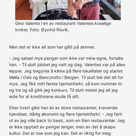
Gino Valente i en av restaurant Valentes koselige
kroker. Foto: Øyvind Risvik.
Men det er ikke alt som har gått på skinner.
- Jeg satset mye penger som ikke var mine egne, fortalte
han. - Til slutt jobbet jeg natt og dag. Valentes var på alles
lepper. Jeg begynte å kikke på flere lokaliteter og startet
Mølla i Oslo og Bancorotto i Bergen. Til slutt ble det alt for
mye. Jeg fikk mitt første hjerteinfarkt, så kom nummer to
og tre og så gikk jeg konkurs. Til slutt mistet jeg alt jeg
eide for at kreditorene skulle få sitt.
Etter hvert gikk han lei av store restauranter, krevende
kjendiser, dårlig økonomi og flere hjerteinfarkt. - Jeg fant
ut av jeg ville back to basic, som en liten restaurantør. Jeg
er ikke opptatt av penger lenger, men av det å skape
kultur. Det er noe som jeg kan. Det er riktig for meg.