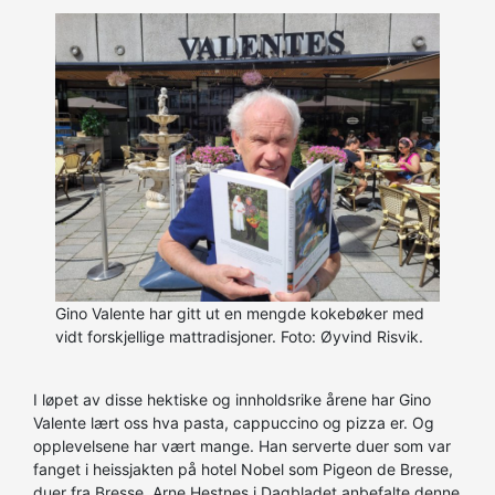
Gino Valente har gitt ut en mengde kokebøker med
vidt forskjellige mattradisjoner. Foto: Øyvind Risvik.
I løpet av disse hektiske og innholdsrike årene har Gino
Valente lært oss hva pasta, cappuccino og pizza er. Og
opplevelsene har vært mange. Han serverte duer som var
fanget i heissjakten på hotel Nobel som Pigeon de Bresse,
duer fra Bresse. Arne Hestnes i Dagbladet anbefalte denne