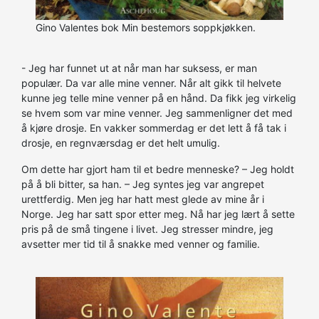
Gino Valentes bok Min bestemors soppkjøkken.
- Jeg har funnet ut at når man har suksess, er man
populær. Da var alle mine venner. Når alt gikk til helvete
kunne jeg telle mine venner på en hånd. Da fikk jeg virkelig
se hvem som var mine venner. Jeg sammenligner det med
å kjøre drosje. En vakker sommerdag er det lett å få tak i
drosje, en regnværsdag er det helt umulig.
Om dette har gjort ham til et bedre menneske? – Jeg holdt
på å bli bitter, sa han. – Jeg syntes jeg var angrepet
urettferdig. Men jeg har hatt mest glede av mine år i
Norge. Jeg har satt spor etter meg. Nå har jeg lært å sette
pris på de små tingene i livet. Jeg stresser mindre, jeg
avsetter mer tid til å snakke med venner og familie.