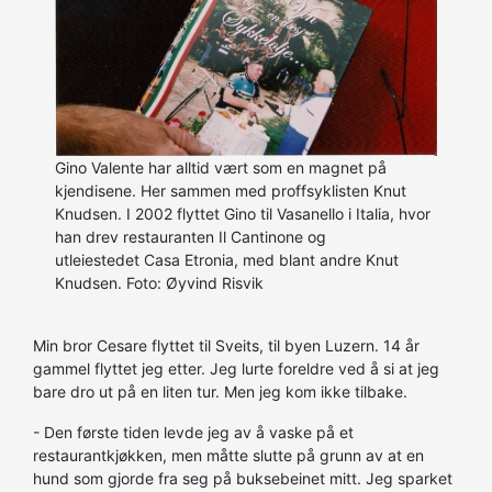
Gino Valente har alltid vært som en magnet på
kjendisene. Her sammen med proffsyklisten Knut
Knudsen. I 2002 flyttet Gino til Vasanello i Italia, hvor
han drev restauranten Il Cantinone og
utleiestedet Casa Etronia, med blant andre Knut
Knudsen. Foto: Øyvind Risvik
Min bror Cesare flyttet til Sveits, til byen Luzern. 14 år
gammel flyttet jeg etter. Jeg lurte foreldre ved å si at jeg
bare dro ut på en liten tur. Men jeg kom ikke tilbake.
- Den første tiden levde jeg av å vaske på et
restaurantkjøkken, men måtte slutte på grunn av at en
hund som gjorde fra seg på buksebeinet mitt. Jeg sparket