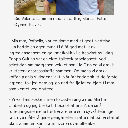
Gio Valente sammen med sin datter, Marisa. Foto:
Øyvind Risvik.
- Min mor, Rafaella, var en dame med et godt hjertelag.
Hun hadde en egen evne til å få god mat ut av
ingredienser som en gourmetkokk ville besvimt av i dag.
Pappa Guirino var en ekte italiensk arbeidshest. Ved
sekstiden om morgenen vekket han lille Gino og vi drakk
kruttsterk espressokaffe sammen. Og mens vi drakk
kaffen planla vi dagens jakt. Når far hadde skutt de første
jerpene, tok jeg dem og løp ned fra fjellet og hjem til mor
som ventet ved grytene.
- Vi var fem søsken, men to døde i ung alder. Min bror
Umberto og jeg ble kalt ”I piccoli affaristi”, de små
forretningsmennene fordi vi allerede som syv-åtteåringer
fant nye måter å tjene penger eller skaffe mat på. Vi startet
blant annet en kaninfarm hvor vi overtalte rike