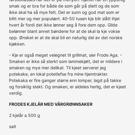
smak og er bra for både de som går på diett og de som
ikke skal ha så mye fett. Det er sunn og god mat som er
blitt mer og mer populært. 40-50 tusen kje blir slått ihjel
hvert år fordi det ikke lønner seg å fore dem opp. Gilde
belønner blant annet bøndene for at de skal la kje vokse
opp. Ønsket er at de skal bli en naturlig del av det norske
kjøkken.
- Kje er også meget velegnet til grillmat, sier Frode Aga. -
Smaken er ikke så sterkt som lammekjøtt, det er mildere i
smaken og mye mer delikat. Til kjeet serverer jeg
potekake, en lokal potetlefse fra mine hjemtrakter.
Potekaka er fire ganger større enn lomper, lagd på takke
og forsiktig stekt. Og smaken, er aldeles herlig, det er kjeet
verdig.
FRODES KJELÅR MED VÅRGRØNNSAKER
2 kjelår a 500 g
salt