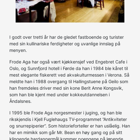
I godt over tretti år har de gledet fastboende og turister
med sin kullinariske ferdigheter og uvanlige innslag på
menyen.
Frode Aga har også vært kjøkkensjef ved Engebret Cafe i
Oslo, og Sunnfjord hotell i Førde da han i 1984 ble kåret til
mest elegante fiskerett ved akvakulturmessen i Verona. Så
meldte han i 1988 overgang til Hallingstuene på Geilo som
han fremdeles driver med sin kone Berit Anne Kongsvik,
som han ble kjent med under kokkeutdannelsen i
Åndalsnes.
I 1995 ble Frode Aga norgesmester i juging, og han ble
rikskjendis i Kjell Fuglehaugs TV-programmet ”Antikviteter
og snurrepiperier”. Som historieforteller er han uslåelig. Han
har en mimikk som går Mr. Bean en høy gang og på sitt
klingende hardangermål kommer poengene på løpende