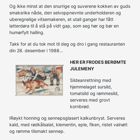
Og ikke minst at den snurrige og suverene kokken av guds
smaksrike nåde, den selvoppnevnte underholderen og
uberegnelige vitsemakeren, et utall ganger har fått
latterdøra til å stå på vidt gap, som seg hør og bør en
humørfylt halling.
Takk for at du tok mot til deg og dro i gang restauranten
din 28. desember i 1988...
HER ER FRODES BERØMTE
JULEMENY
Sildeanrettning med
hjemmelaget sursild,
tomatsild og rømmesild,
serveres med grovt
kornbrød.
IRøykt honning og sennepsglasert kalkunbryst. Serveres
kald, med rødkålsalat, klementin, eple, fiken, ristet valnøtt
og rømme tilsmakt sennep.