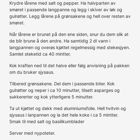
Krydre lårene med salt og pepper. Ha halvparten av
smøret i passende langpanne og legg i skiver av løk og
gulrøtter. Legg lårene på grønsakene og hell over resten av
smøret.
Når lårene er brunet på den ene siden, snur du dem slik at
de blir brune å den andre. Ha samtidig 2 dl vann i
langpannen og overøs kjøttet regelmessig med stekesjyen.
Samlet steketid ca 40 mintter.
Kok kraften ned til det halve eller følg anvisning på pakken
om du bruker sjysaus.
Tilbered grønsakene. Del dem i passende biter. Kok
gulrøtter og neper i ca 10 minutter, tilsett asparges og
sukkererter og kok ytterligere 5 minutter.
Ta ut kjøttet og dekk med aluminiumsfolie. Hell hvitvin og
sjysaus i lanpannen og la det hele koke i ca 5 mintter.
Smak til med salt og basilikumblader
Server med nypoteter.