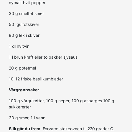
nymalt hvit pepper
30 g smeltet smør
50 gulrotskiver
80 g løk i skiver
1 dl hvitvin
1 l brun kraft eller to pakker sjysaus
20 g potetmel
10-12 friske basilikumblader
Vårgrønnsaker
100 g vårgulrøtter, 100 g neper, 100 g asparges 100 g
sukkererter
30 g smør, 1 l vann
Slik går du frem:
Forvarm stekeovnen til 220 grader C.