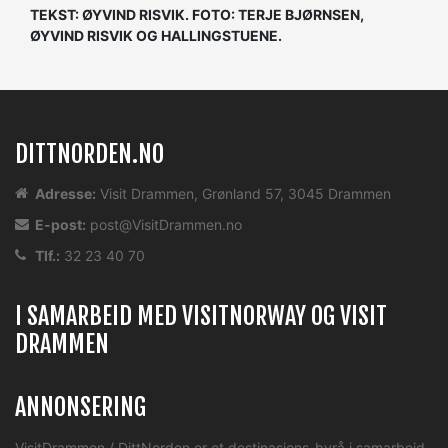
TEKST: ØYVIND RISVIK. FOTO: TERJE BJØRNSEN,
ØYVIND RISVIK OG HALLINGSTUENE.
DITTNORDEN.NO
Adresse:
Visit Drammen, Grønland 57, 3045 Drammen
E-post:
post@VisitDrammen.no
Tlf.:
32 23 40 70
I SAMARBEID MED VISITNORWAY OG VISIT
DRAMMEN
ANNONSERING
VisitDrammen / DittNorden er et destinasjons-byrå i samarbeid