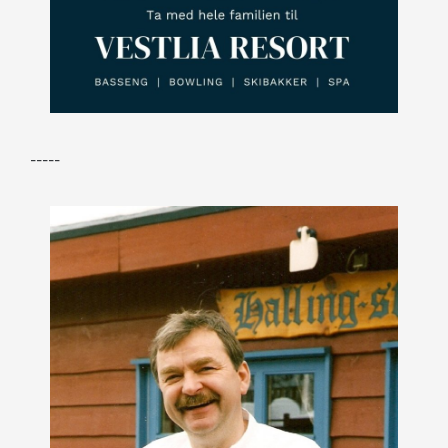
-----