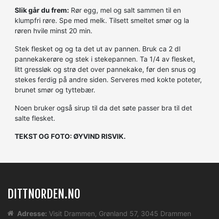
Slik går du frem:
Rør egg, mel og salt sammen til en
klumpfri røre. Spe med melk. Tilsett smeltet smør og la
røren hvile minst 20 min.
Stek flesket og og ta det ut av pannen. Bruk ca 2 dl
pannekakerøre og stek i stekepannen. Ta 1/4 av flesket,
litt gressløk og strø det over pannekake, før den snus og
stekes ferdig på andre siden. Serveres med kokte poteter,
brunet smør og tyttebær.
Noen bruker også sirup til da det søte passer bra til det
salte flesket.
TEKST OG FOTO: ØYVIND RISVIK.
DITTNORDEN.NO
Adresse:
Visit Drammen, Grønland 57, 3045 Drammen