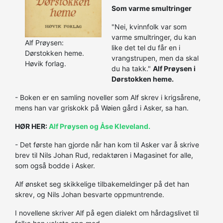
Som varme smultringer
"Nei, kvinnfolk var som
varme smultringer, du kan
Alf Prøysen:
like det tel du får en i
Dørstokken heme.
vrangstrupen, men da skal
Høvik forlag.
du ha takk."
Alf Prøysen i
Dørstokken heme.
- Boken er en samling noveller som Alf skrev i krigsårene,
mens han var griskokk på Wøien gård i Asker, sa han.
HØR HER:
Alf Prøysen og Åse Kleveland.
- Det første han gjorde når han kom til Asker var å skrive
brev til Nils Johan Rud, redaktøren i Magasinet for alle,
som også bodde i Asker.
Alf ønsket seg skikkelige tilbakemeldinger på det han
skrev, og Nils Johan besvarte oppmuntrende.
I novellene skriver Alf på egen dialekt om hårdagslivet til