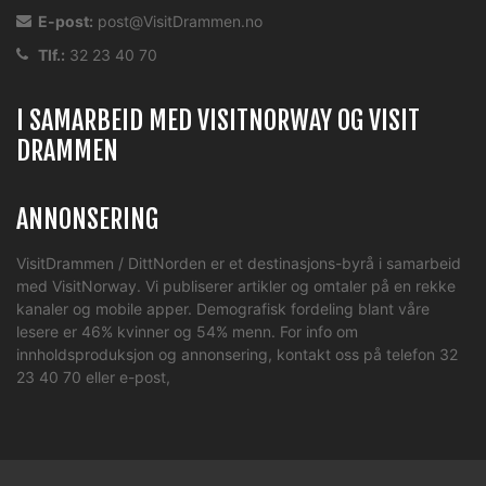
E-post:
post@VisitDrammen.no
Tlf.:
32 23 40 70
I SAMARBEID MED VISITNORWAY OG VISIT
DRAMMEN
ANNONSERING
VisitDrammen / DittNorden er et destinasjons-byrå i samarbeid
med VisitNorway. Vi publiserer artikler og omtaler på en rekke
kanaler og mobile apper. Demografisk fordeling blant våre
lesere er 46% kvinner og 54% menn. For info om
innholdsproduksjon og annonsering, kontakt oss på telefon 32
23 40 70 eller
e-post
,