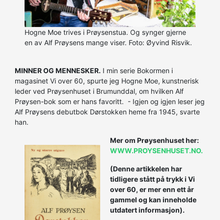
Hogne Moe trives i Prøysenstua. Og synger gjerne
en av Alf Prøysens mange viser. Foto: Øyvind Risvik.
MINNER OG MENNESKER.
I min serie Bokormen i
magasinet Vi over 60, spurte jeg Hogne Moe, kunstnerisk
leder ved Prøysenhuset i Brumunddal, om hvilken Alf
Prøysen-bok som er hans favoritt. - Igjen og igjen leser jeg
Alf Prøysens debutbok Dørstokken heme fra 1945, svarte
han.
Mer om Prøysenhuset her:
WWW.PROYSENHUSET.NO.
(Denne artikkelen har
tidligere stått på trykk i Vi
over 60, er mer enn ett år
gammel og kan inneholde
utdatert informasjon).