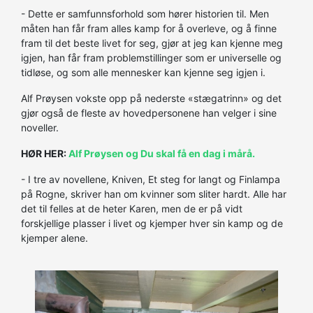
- Dette er samfunnsforhold som hører historien til. Men
måten han får fram alles kamp for å overleve, og å finne
fram til det beste livet for seg, gjør at jeg kan kjenne meg
igjen, han får fram problemstillinger som er universelle og
tidløse, og som alle mennesker kan kjenne seg igjen i.
Alf Prøysen vokste opp på nederste «stægatrinn» og det
gjør også de fleste av hovedpersonene han velger i sine
noveller.
HØR HER:
Alf Prøysen og Du skal få en dag i mårå.
- I tre av novellene, Kniven, Et steg for langt og Finlampa
på Rogne, skriver han om kvinner som sliter hardt. Alle har
det til felles at de heter Karen, men de er på vidt
forskjellige plasser i livet og kjemper hver sin kamp og de
kjemper alene.